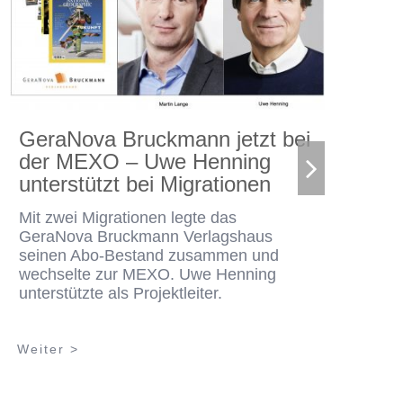
GeraNova Bruckmann jetzt bei
der MEXO – Uwe Henning
1
unterstützt bei Migrationen
V
Mit zwei Migrationen legte das
De
GeraNova Bruckmann Verlagshaus
dl
seinen Abo-Bestand zusammen und
St
wechselte zur MEXO. Uwe Henning
Vo
unterstützte als Projektleiter.
K
Weiter >
We