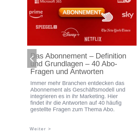
Das Abonnement – Definition
und Grundlagen – 40 Abo-
Fragen und Antworten
Immer mehr Branchen entdecken das
Abonnement als Geschäftsmodell und
integrieren es in ihr Marketing. Hier
findet ihr die Antworten auf 40 häufig
gestellte Fragen zum Thema Abo.
Weiter >