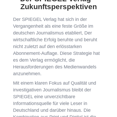
Zukunftsperspektiven
Der SPIEGEL Verlag hat sich in der
Vergangenheit als eine feste Größe im
deutschen Journalismus etabliert, Der
wirtschaftliche Erfolg beruhte und beruht
nicht zuletzt auf den erlösstarken
Abonnement-Auflage. Diese Strategie hat
es dem Verlag ermöglicht, die
Herausforderungen des Medienwandels
anzunehmen.
Mit einem klaren Fokus auf Qualität und
investigativen Journalismus bleibt der
SPIEGEL eine unverzichtbare
Informationsquelle für viele Leser in
Deutschland und darüber hinaus. Die