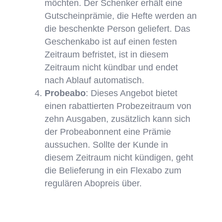
möchten. Der Schenker erhält eine
Gutscheinprämie, die Hefte werden an
die beschenkte Person geliefert. Das
Geschenkabo ist auf einen festen
Zeitraum befristet, ist in diesem
Zeitraum nicht kündbar und endet
nach Ablauf automatisch.
Probeabo
: Dieses Angebot bietet
einen rabattierten Probezeitraum von
zehn Ausgaben, zusätzlich kann sich
der Probeabonnent eine Prämie
aussuchen. Sollte der Kunde in
diesem Zeitraum nicht kündigen, geht
die Belieferung in ein Flexabo zum
regulären Abopreis über.