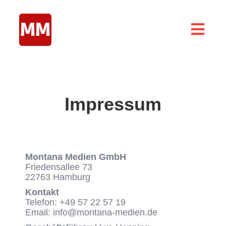
Zum
Inhalt
springen
Togg
Navig
Home
Abomarketing
Impressum
Abo-Modelle
Abo Special
About
Montana Medien GmbH
Friedensallee 73
Blog
22763 Hamburg
Kontakt
Telefon: +49 57 22 57 19
Email: info@montana-medien.de