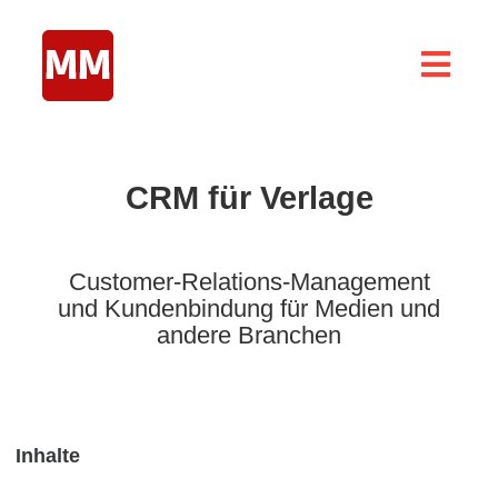
Zum
Inhalt
springen
Togg
Navig
Home
Abomarketing
CRM für Verlage
Abo-Modelle
Customer-Relations-Management
Abo Special
und Kundenbindung für Medien und
andere Branchen
About
Blog
Inhalte