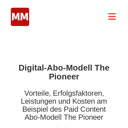
Zum
Inhalt
springen
Togg
Navig
Home
Abomarketing
Abo-Modelle
Digital-Abo-Modell The
Abo Special
Pioneer
About
Vorteile, Erfolgsfaktoren,
Blog
Leistungen und Kosten am
Beispiel des Paid Content
Abo-Modell The Pioneer