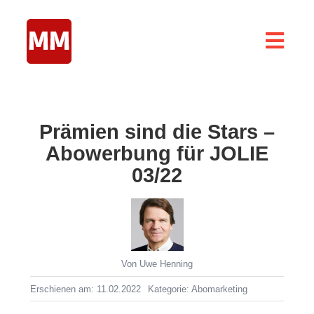
Zum
Inhalt
springen
Togg
Navig
Home
Abomarketing
Prämien sind die Stars –
Abo-Modelle
Abowerbung für JOLIE
03/22
Abo Special
About
Blog
Von
Uwe Henning
Erschienen am: 11.02.2022
Kategorie:
Abomarketing